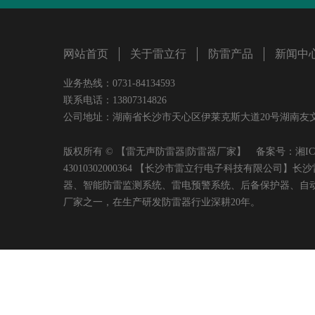
网站首页
关于雷立行
防雷产品
新闻中
业务热线：0731-84134593
联系电话：13807314826
公司地址：湖南省长沙市天心区伊莱克斯大道20号湖南友文置业有限
版权所有 © 【雷无声防雷器|防雷器厂家】 备案号：
湘IC
43010302000364 【长沙市雷立行电子科技有限
器、智能防雷监测系统、雷电预警系统、后备保护器、自
厂家之一，在生产研发防雷器行业深耕20年。