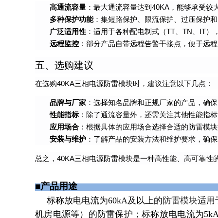
高通流容量
：最大通流容量达到40KA，能够承受较
多种保护功能
：集短路保护、限流保护、过压保护和
广泛适用性
：适用于各种配电制式（TT、TN、IT
远程监控
：部分产品自带远程告警干接点，便于远程
五、选购建议
在选购40KA三相电源防雷模块时，建议注意以下几点：
品牌与厂家
：选择知名品牌和正规厂家的产品，确保
性能指标
：除了通流容量外，还需关注其他性能指标
应用场合
：根据具体的应用场合选择合适的防雷模块
安装与维护
：了解产品的安装方法和维护要求，确保
总之，40KA三相电源防雷模块是一种高性能、高可靠
■产品用
标称放电电流为
60kA
及以上的
防雷模块
适用
机房电源等）的防雷保护；标称放电电流为
5k