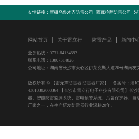
友情链接：
新疆乌鲁木齐防雷公司
西藏拉萨防雷公司
湖
网站首页
关于雷立行
防雷产品
新闻中
业务热线：0731-84134593
联系电话：13807314826
公司地址：湖南省长沙市天心区伊莱克斯大道20号湖南友文置业有限
版权所有 © 【雷无声防雷器|防雷器厂家】 备案号：
湘IC
43010302000364 【长沙市雷立行电子科技有限
器、智能防雷监测系统、雷电预警系统、后备保护器、自
厂家之一，在生产研发防雷器行业深耕20年。