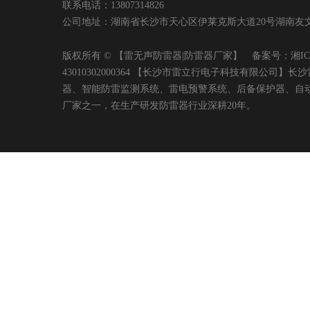
联系电话：13807314826
公司地址：湖南省长沙市天心区伊莱克斯大道20号湖南友文置业有限
版权所有 © 【雷无声防雷器|防雷器厂家】 备案号：
湘IC
43010302000364 【长沙市雷立行电子科技有限
器、智能防雷监测系统、雷电预警系统、后备保护器、自
厂家之一，在生产研发防雷器行业深耕20年。