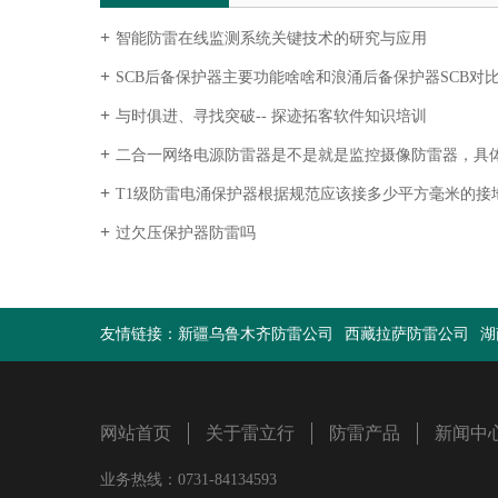
智能防雷在线监测系统关键技术的研究与应用
SCB后备保护器主要功能啥啥和浪涌后备保护器SCB对
与时俱进、寻找突破-- 探迹拓客软件知识培训
二合一网络电源防雷器是不是就是监控摄像防雷器，具体介绍
T1级防雷电涌保护器根据规范应该接多少平方毫米的接
过欠压保护器防雷吗
友情链接：
新疆乌鲁木齐防雷公司
西藏拉萨防雷公司
湖
网站首页
关于雷立行
防雷产品
新闻中
业务热线：0731-84134593