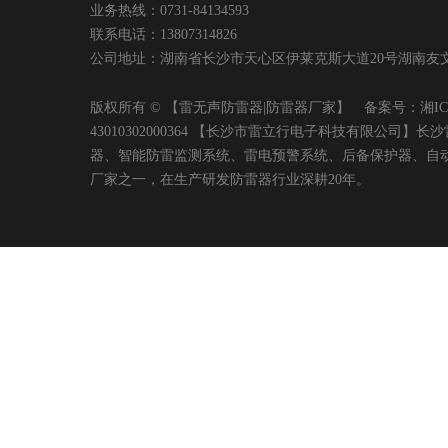
业务热线：0731-84134593
联系电话：13807314826
公司地址：湖南省长沙市天心区伊莱克斯大道20号湖南友文置业有限
版权所有 © 【雷无声防雷器|防雷器厂家】 备案号：
湘IC
43010302000364 【长沙市雷立行电子科技有限
器、智能防雷监测系统、雷电预警系统、后备保护器、自
厂家之一，在生产研发防雷器行业深耕20年。