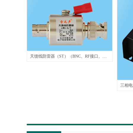
天馈线防雷器（ST）（BNC、RF接口、L9接口、（N(L16)、SMA接口、英制F接口等）