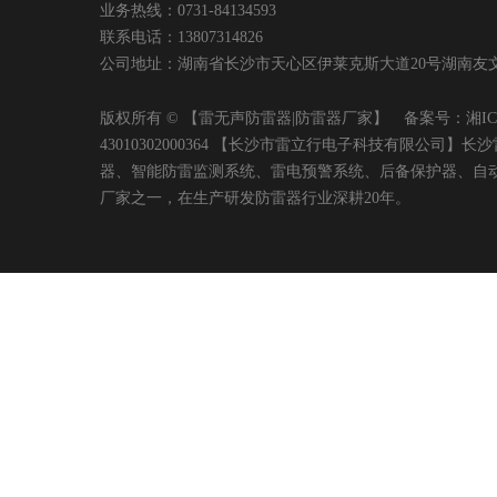
业务热线：0731-84134593
联系电话：13807314826
公司地址：湖南省长沙市天心区伊莱克斯大道20号湖南友文置业有限
版权所有 © 【雷无声防雷器|防雷器厂家】 备案号：
湘IC
43010302000364 【长沙市雷立行电子科技有限
器、智能防雷监测系统、雷电预警系统、后备保护器、自
厂家之一，在生产研发防雷器行业深耕20年。