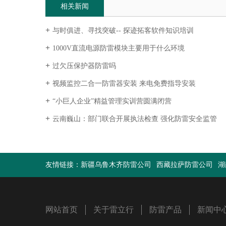
相关新闻
与时俱进、寻找突破-- 探迹拓客软件知识培训
1000V直流电源防雷模块主要用于什么环境
过欠压保护器防雷吗
视频监控二合一防雷器安装 来电免费指导安装
“小巨人企业”精益管理实训营圆满闭营
云南巍山：部门联合开展执法检查 强化防雷安全监管
友情链接：
新疆乌鲁木齐防雷公司
西藏拉萨防雷公司
湖
网站首页
关于雷立行
防雷产品
新闻中