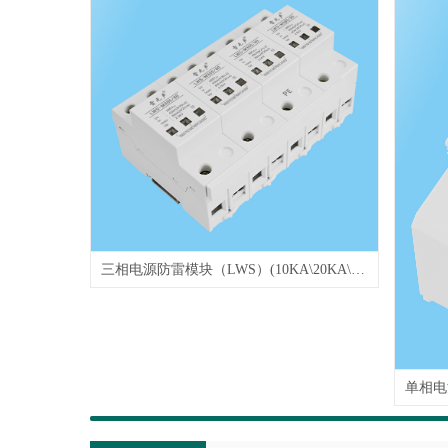
三相电源防雷模块（LWS）(10KA\20KA\40K\A60KA\80KA\100KA\120KA...)