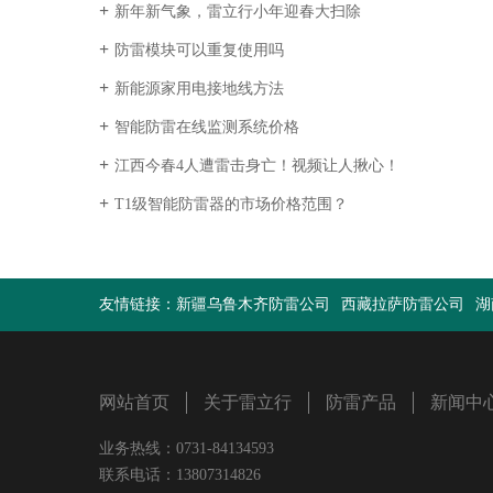
新年新气象，雷立行小年迎春大扫除
防雷模块可以重复使用吗
新能源家用电接地线方法
智能防雷在线监测系统价格
江西今春4人遭雷击身亡！视频让人揪心！
T1级智能防雷器的市场价格范围？
友情链接：
新疆乌鲁木齐防雷公司
西藏拉萨防雷公司
湖
网站首页
关于雷立行
防雷产品
新闻中
业务热线：0731-84134593
联系电话：13807314826