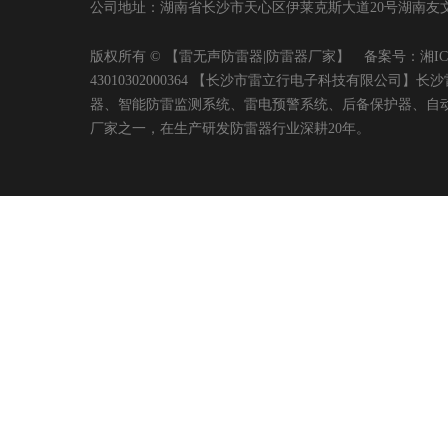
公司地址：湖南省长沙市天心区伊莱克斯大道20号湖南友文置业有限
版权所有 © 【雷无声防雷器|防雷器厂家】 备案号：
湘IC
43010302000364 【长沙市雷立行电子科技有限
器、智能防雷监测系统、雷电预警系统、后备保护器、自
厂家之一，在生产研发防雷器行业深耕20年。