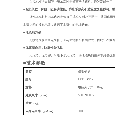
在接地模块金属管中填加活性电解离子填充料。通过潮解作用
● 配以
长效、降阻、防腐功能强、膨胀系数高不受温度变化影响、耐
外部填充材料与其内部电解离子填充材料相互配合，共同作用
土壤之间的接触电阻，改善了土壤中的电场分布。
● 泄流能力强
此接地模块本身电阻低，且与大地的接触面积大，因此它在数
● 无毒副作用，防腐性能优越
无污染、无毒害、对地下水无污染
，
接地模块的主体本身是抗
■技术参数
名称
接地模块
型号
LKD-D/MK
规格
电解离子式、
10kg
外观尺寸
（
mm）
500×200×55
重量（
kg）
10
自身电阻率（
μΩ·m）
≤10