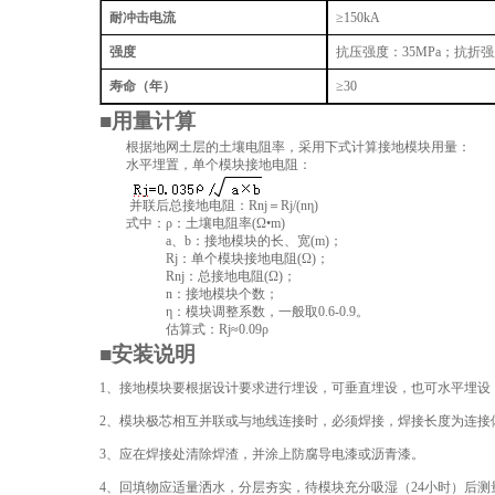
耐冲击电流
≥150kA
强度
抗压强度：
35MPa；抗折强
寿命（年）
≥30
■
用量计算
根据地网土层的土壤电阻率，采用下式计算接地模块用量：
水平埋置，单个模块接地电阻：
并联后总接地电阻：
Rnj
＝
Rj/(n
η
)
式中：
ρ：土壤电阻率
(
Ω
•
m)
a
、
b
：接地模块的长、宽
(m)
；
Rj
：单个模块接地电阻
(
Ω
)
；
Rnj
：总接地电阻
(
Ω
)
；
n
：接地模块个数；
η：模块调整系数，一般取
0.6-0.9
。
估算式：
Rj≈0.09ρ
■
安装说明
1
、接地模块要根据设计要求进行埋设，可垂直埋设，也可水平埋设
2
、模块极芯相互并联或与地线连接时，必须焊接，焊接长度为连接
3
、应在焊接处清除焊渣，并涂上防腐导电漆或沥青漆。
4
、回填物应适量洒水，分层夯实，待模块充分吸湿（
24
小时）后测