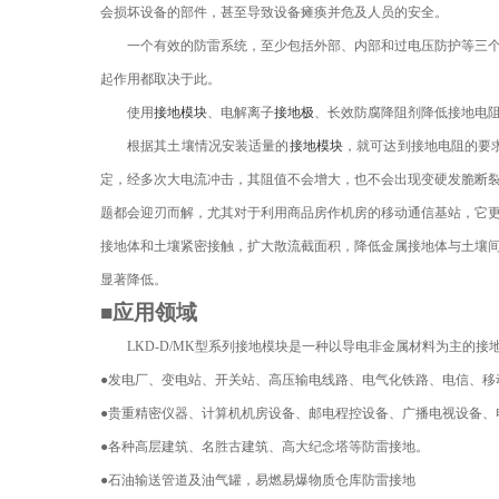
会损坏设备的部件，甚至导致设备瘫痪并危及人员的安全。
一个有效的防雷系统，至少包括外部、内部和过电压防护等三
起作用都取决于此。
使用
接地模块
、电解离子
接地极
、长效防腐降阻剂降低接地电
根据其土壤情况安装适量的
接地模块
，就
可达到接地电阻的要
定
，
经多次大电流冲击
，其
阻值
不会增大，
也
不会出现
变硬发脆断
题都会迎
刃而解，尤其对于利用商品房作机房的移动通信基站，它
接地体和土壤紧密接触，扩大散流截面积，降低金属接地体与土壤
显著降低。
■应用领域
LKD-D/MK
型系列接地模块是一种以导电非金属材料为主的接
●
发电厂、变电站、开关站、高压输电线路、电气化铁路、电信、移
●
贵重精密仪器、计算机机房设备、邮电程控设备、广播电视设备、
●
各种高层建筑、名胜古建筑、高大纪念塔等防雷接地。
●
石油输送管道及油气罐，易燃易爆物质仓库防雷接地