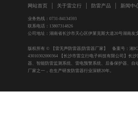
网站首页
关于雷立行
防雷产品
新闻中
业务热线：0731-84134593
联系电话：13807314826
公司地址：湖南省长沙市天心区伊莱克斯大道20号湖南友文置业有限
版权所有 © 【雷无声防雷器|防雷器厂家】 备案号：
湘IC
43010302000364 【长沙市雷立行电子科技有限
器、智能防雷监测系统、雷电预警系统、后备保护器、自
厂家之一，在生产研发防雷器行业深耕20年。