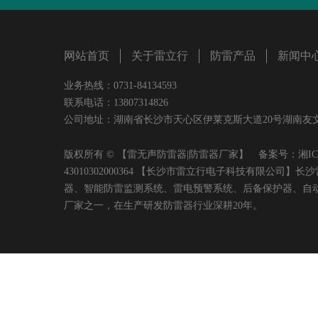
网站首页
关于雷立行
防雷产品
新闻中
业务热线：0731-84134593
联系电话：13807314826
公司地址：湖南省长沙市天心区伊莱克斯大道20号湖南友文置业有限
版权所有 © 【雷无声防雷器|防雷器厂家】 备案号：
湘IC
43010302000364 【长沙市雷立行电子科技有限
器、智能防雷监测系统、雷电预警系统、后备保护器、自
厂家之一，在生产研发防雷器行业深耕20年。