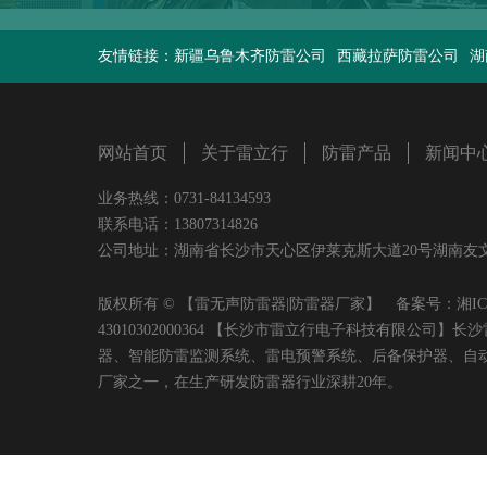
友情链接：
新疆乌鲁木齐防雷公司
西藏拉萨防雷公司
湖
网站首页
关于雷立行
防雷产品
新闻中
业务热线：0731-84134593
联系电话：13807314826
公司地址：湖南省长沙市天心区伊莱克斯大道20号湖南友文置业有限
版权所有 © 【雷无声防雷器|防雷器厂家】 备案号：
湘IC
43010302000364 【长沙市雷立行电子科技有限
器、智能防雷监测系统、雷电预警系统、后备保护器、自
厂家之一，在生产研发防雷器行业深耕20年。