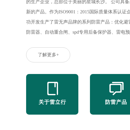
的生产企业，总部位于美丽的星城长沙。 公司具
新的产品。作为ISO9001：2015国际质量体系
功开发生产了雷无声品牌的系列防雷产品：优化避
防雷器、自动重合闸、spd专用后备保护器、雷电
磁脉冲的需求。产品具有通流容量大、持续耐压高
命长等特点，性能符合国际电工委员会标准、国家
了解更多+
电防护装置测试中心、信息产业部、气象局等专业
政府、公安、邮政、教育、电力、交通、金融、证
品质、极具人性化的设计以及精美的外观赢得了业界
本”的企业经营理念，通过多年的不懈努力，已形
关于雷立行
防雷产品
坚持技术创新和产品创新，坚持客户第一、信誉第
同。雷立行的目标是打造中国更好的防雷品牌，成