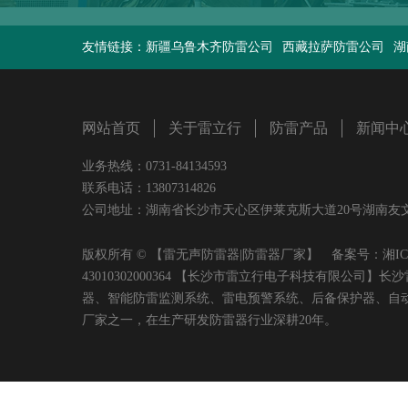
友情链接：
新疆乌鲁木齐防雷公司
西藏拉萨防雷公司
湖
网站首页
关于雷立行
防雷产品
新闻中
业务热线：0731-84134593
联系电话：13807314826
公司地址：湖南省长沙市天心区伊莱克斯大道20号湖南友文置业有限
版权所有 © 【雷无声防雷器|防雷器厂家】 备案号：
湘IC
43010302000364 【长沙市雷立行电子科技有限
器、智能防雷监测系统、雷电预警系统、后备保护器、自
厂家之一，在生产研发防雷器行业深耕20年。