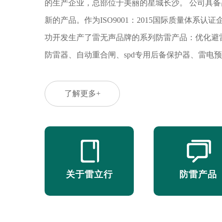
的生产企业，总部位于美丽的星城长沙。 公司具
新的产品。作为ISO9001：2015国际质量体系
功开发生产了雷无声品牌的系列防雷产品：优化避
防雷器、自动重合闸、spd专用后备保护器、雷电
磁脉冲的需求。产品具有通流容量大、持续耐压高
命长等特点，性能符合国际电工委员会标准、国家
了解更多+
电防护装置测试中心、信息产业部、气象局等专业
政府、公安、邮政、教育、电力、交通、金融、证
品质、极具人性化的设计以及精美的外观赢得了业界
本”的企业经营理念，通过多年的不懈努力，已形
关于雷立行
防雷产品
坚持技术创新和产品创新，坚持客户第一、信誉第
同。雷立行的目标是打造中国更好的防雷品牌，成